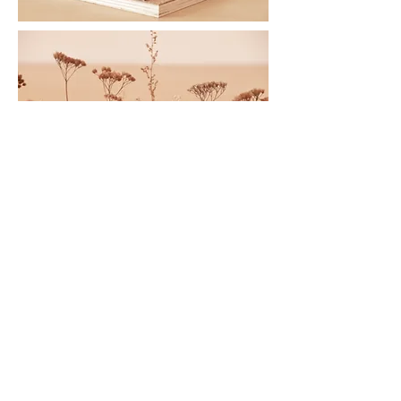
Lors de la conception, la maitrise d’ouvrage a été
sensibilisée sur la réversibilité de l’usage du bâtiment
mais également sur son caractère évolutif. L’intention
étant de construire un projet adapté aux besoins
d’aujourd’hui, mais également capable de
s’accommoder aux besoins futurs ( nouveaux besoins,
nouveau programme ).
Le postulat vise à ne pas affilier un plan ou une
architecture à un programme donné, mais de concevoir
un volume capable d’évoluer au fil des besoins.
La trame du projet permet ainsi une modification du
programme sans remettre en cause les volumes. Le
volume centrale, en double hauteur, permet également
une extension du plancher intérieur si nécessaire.